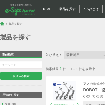
HOME
製品を探す
e-Sysとは
製品を探す
製品を探す
製品検索
並び替え：
1
検索結果
件
1～1
件を表示中
絞り込み検索
アスカ株式会
DOBOT 
用途から探す
CR3（CR3S
検査
検査（0）