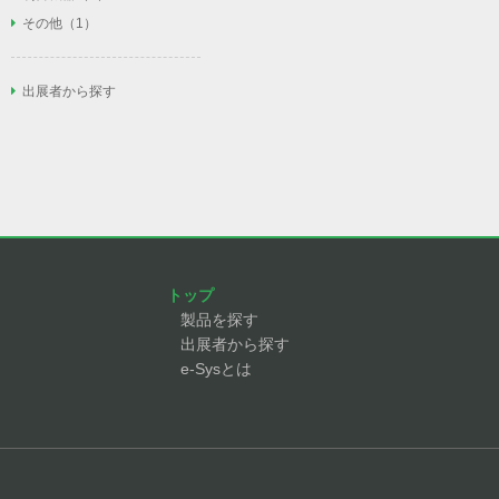
安全柵（1）
照明（0）
AGV/AMR（1）
フィルタ/レギュレータ/ルブリケー
ネジ締め（2）
その他
その他（1）
タ/圧力計（6）
PLC（1）
安全センサ（4）
近接センサ（1）
フィーダー（5）
溶接トーチ（0）
エア配管/エアバルブ/スピコン/チェ
ロボット操作教育（1）
IOユニット（2）
安全回路/セーフティリレー（0）
リフター（1）
スプレーガン（0）
ック弁（9）
その他（0）
ドアスイッチ（2）
出展者から探す
モノレール（1）
力覚センサ（1）
ノズル（1）
ローダ（7）
オートツールチェンジャ（4）
コンプレッサ（1）
反転機（0）
エジェクタ（7）
単軸ロボット（1）
リニアガイド（1）
ボールネジ（0）
モータ（1）
トップ
製品を探す
出展者から探す
e-Sysとは