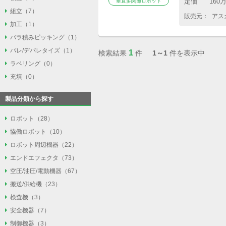
定価
160
垂直多関節ロボット
組立
組立（7）
外観検査（0）
販売元：
アス
加工
加工（1）
部品供給（5）
3Dビジョン検査測定（0）
バラ積みピッキング
バラ積みピッキング（1）
バリ取り（1）
力覚センサ（1）
画像処理検査（0）
パレ/デパレタイズ
パレ/デパレタイズ（1）
1
検索結果
件
1～1
件を表示中
バラ積みピッキング（1）
ねじ締め（1）
ラベリング
ラベリング（0）
パレ/デパレタイズ（1）
充填
充填（0）
ラベラー（0）
液体充填（0）
製品分類から探す
粉体充填（0）
ロボット
ロボット（28）
協働ロボット
協働ロボット（10）
垂直多関節ロボット（20）
ロボット周辺機器
ロボット周辺機器（22）
垂直多関節ロボット（10）
スカラロボット（4）
エンドエフェクタ
エンドエフェクタ（73）
ロボットコントローラ（1）
スカラロボット（0）
パラレルリンクロボット（1）
空圧/油圧/電動機器
空圧/油圧/電動機器（67）
吸着（21）
ロボットスタンド（18）
直交ロボット（2）
搬送/供給機
搬送/供給機（23）
エアシリンダ（34）
ハンド/チャック（43）
ロボット走行軸（3）
単軸ロボット（1）
検査機
検査機（3）
ベルトコンベア（4）
油圧シリンダ（1）
マグネット（1）
安全機器
安全機器（7）
カメラ（2）
ローラコンベア（3）
電動アクチュエータ（6）
バリ取り（1）
制御機器
制御機器（3）