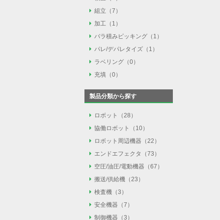
組立
組立（7）
外観検査（0）
加工
加工（1）
部品供給（5）
3Dビジョン検査測定
バラ積みピッキング
バラ積みピッキング（1）
バリ取り（1）
力覚センサ（1）
画像処理検査（0）
パレ/デパレタイズ
パレ/デパレタイズ（1）
バラ積みピッキング（
ねじ締め（1）
ラベリング
ラベリング（0）
パレ/デパレタイズ（
充填
充填（0）
ラベラー（0）
液体充填（0）
製品分類から探す
粉体充填（0）
ロボット
ロボット（28）
協働ロボット
協働ロボット（10）
垂直多関節ロボット（
ロボット周辺機器
ロボット周辺機器（22）
垂直多関節ロボット（
スカラロボット（4）
エンドエフェクタ
エンドエフェクタ（73）
ロボットコントロー
スカラロボット（0）
パラレルリンクロボ
空圧/油圧/電動機器
空圧/油圧/電動機器（67）
吸着（21）
ロボットスタンド（1
直交ロボット（2）
搬送/供給機
搬送/供給機（23）
エアシリンダ（34）
ハンド/チャック（43
ロボット走行軸（3）
単軸ロボット（1）
検査機
検査機（3）
ベルトコンベア（4）
油圧シリンダ（1）
マグネット（1）
安全機器
安全機器（7）
カメラ（2）
ローラコンベア（3）
電動アクチュエータ（
バリ取り（1）
制御機器
制御機器（3）