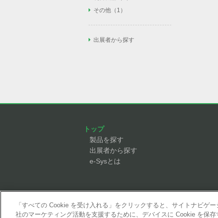
安全柵（1）
照明（0）
AGV/AMR（1）
フィルタ/レギュレー
ネジ締め（2）
その他
その他（1）
タ/圧力計（6）
PLC（1）
安全センサ（4）
近接センサ（1）
フィーダー（5）
溶接トーチ（0）
エア配管/エアバルブ/
ロボット操作教育（1
IOユニット（2）
安全回路/セーフティ
リフター（1）
スプレーガン（0）
ック弁（9）
その他（0）
ドアスイッチ（2）
出展者から探す
モノレール（1）
力覚センサ（1）
ノズル（1）
ローダ（7）
オートツールチェン
コンプレッサ（1）
反転機（0）
エジェクタ（7）
単軸ロボット（1）
リニアガイド（1）
ボールネジ（0）
モータ（1）
トップ
製品を探す
出展者から探す
e-Sysとは
「すべての Cookie を受け入れる」をクリックすると、サイトナビ
社のマーケティング活動を支援するために、デバイスに Cookie を