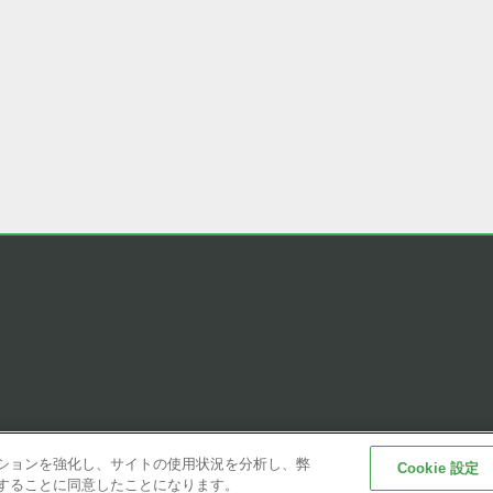
タ/ルブリケー
スピコン/チェ
）
リレー（0）
ジャ（4）
ゲーションを強化し、サイトの使用状況を分析し、弊
Cookie 設定
Copyright© FUJI CORPORATION. All Rights Reserved
保存することに同意したことになります。