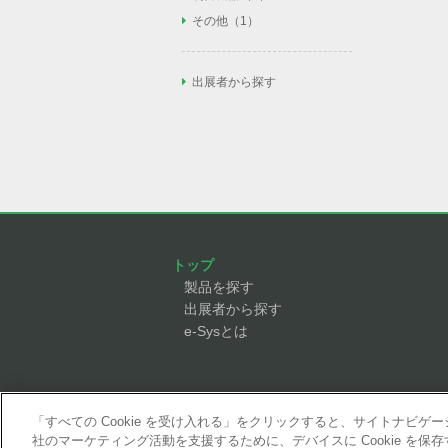
安全柵（1）
照明（0）
AGV/AMR（1）
フィルタ/レギュレー
ネジ締め（2）
その他
その他（1）
タ/圧力計（6）
PLC（1）
安全センサ（4）
近接センサ（1）
フィーダー（5）
溶接トーチ（0）
エア配管/エアバルブ/
ロボット操作教育（1
IOユニット（2）
安全回路/セーフティ
リフター（1）
スプレーガン（0）
ック弁（9）
その他（0）
ドアスイッチ（2）
出展者から探す
モノレール（1）
力覚センサ（1）
ノズル（1）
ローダ（7）
オートツールチェン
コンプレッサ（1）
反転機（0）
エジェクタ（7）
単軸ロボット（1）
リニアガイド（1）
ボールネジ（0）
モータ（1）
トップ
製品を探す
出展者から探す
e-Sysとは
「すべての Cookie を受け入れる」をクリックすると、サイトナビ
社のマーケティング活動を支援するために、デバイスに Cookie を