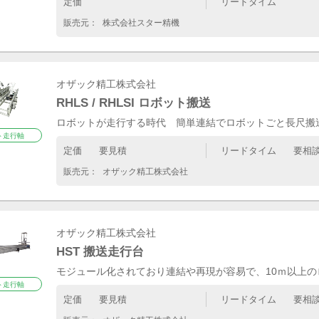
定価
リードタイム
販売元：
株式会社スター精機
（0）
1）
オザック精工株式会社
1）
RHLS / RHLSI ロボット搬送
ロボットが走行する時代 簡単連結でロボットごと長尺搬
ト走行軸
定価
要見積
リードタイム
要相
販売元：
オザック精工株式会社
20）
10）
ラ（1）
ット（1）
オザック精工株式会社
8）
HST 搬送走行台
）
モジュール化されており連結や再現が容易で、10ｍ以上
ト走行軸
定価
要見積
リードタイム
要相
6）