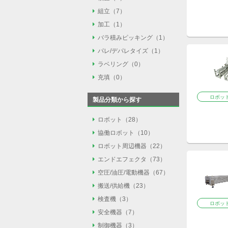
組立
組立（7）
外観検査（0）
加工
加工（1）
部品供給（5）
3Dビジョン検査測定
バラ積みピッキング
バラ積みピッキング（1）
バリ取り（1）
力覚センサ（1）
画像処理検査（0）
パレ/デパレタイズ
パレ/デパレタイズ（1）
バラ積みピッキング（
ねじ締め（1）
ラベリング
ラベリング（0）
パレ/デパレタイズ（
充填
充填（0）
ラベラー（0）
液体充填（0）
ロボッ
製品分類から探す
粉体充填（0）
ロボット
ロボット（28）
協働ロボット
協働ロボット（10）
垂直多関節ロボット（
ロボット周辺機器
ロボット周辺機器（22）
垂直多関節ロボット（
スカラロボット（4）
エンドエフェクタ
エンドエフェクタ（73）
ロボットコントロー
スカラロボット（0）
パラレルリンクロボ
空圧/油圧/電動機器
空圧/油圧/電動機器（67）
吸着（21）
ロボットスタンド（1
直交ロボット（2）
搬送/供給機
搬送/供給機（23）
エアシリンダ（34）
ハンド/チャック（43
ロボット走行軸（3）
単軸ロボット（1）
検査機
検査機（3）
ベルトコンベア（4）
油圧シリンダ（1）
マグネット（1）
ロボッ
安全機器
安全機器（7）
カメラ（2）
ローラコンベア（3）
電動アクチュエータ（
バリ取り（1）
制御機器
制御機器（3）