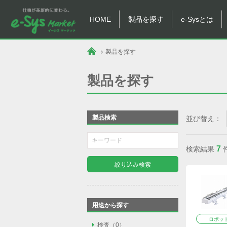
HOME
製品を探す
e-Sysとは
製品を探す
製品を探す
製品検索
並び替え：
7
検索結果
絞り込み検索
用途から探す
ロボッ
検査
検査（0）