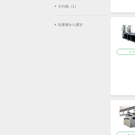
安全柵（1）
照明（0）
AGV/AMR（1）
フィルタ/レギュレー
ネジ締め（2）
その他
その他（1）
タ/圧力計（6）
PLC（1）
安全センサ（4）
近接センサ（1）
フィーダー（5）
溶接トーチ（0）
エア配管/エアバルブ/
ロボット操作教育（1
IOユニット（2）
安全回路/セーフティ
リフター（1）
スプレーガン（0）
ック弁（9）
その他（0）
ドアスイッチ（2）
出展者から探す
モノレール（1）
力覚センサ（1）
ノズル（1）
ローダ（7）
オートツールチェン
コンプレッサ（1）
反転機（0）
エジェクタ（7）
単軸ロボット（1）
リフ
リニアガイド（1）
ボールネジ（0）
モータ（1）
モノ