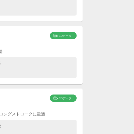
送
談
のロングストロークに最適
談