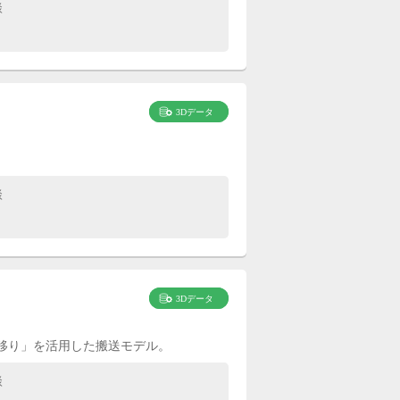
談
談
移り」を活用した搬送モデル。
談