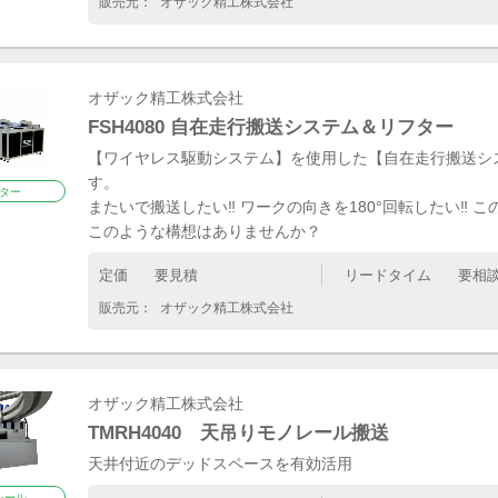
販売元：
オザック精工株式会社
タ/ルブリケー
スピコン/チェ
）
リレー（0）
オザック精工株式会社
ジャ（4）
FSH4080 自在走行搬送システム＆リフター
【ワイヤレス駆動システム】を使用した【自在走行搬送シ
す。 搬送シス
ター
またいで搬送したい‼ ワークの向きを180°回転したい‼ 
このような構想はありませんか？
定価
要見積
リードタイム
要相
販売元：
オザック精工株式会社
オザック精工株式会社
TMRH4040 天吊りモノレール搬送
天井付近のデッドスペースを有効活用
レール