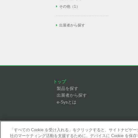
安全柵（1）
照明（0）
AGV/AMR（1）
フィルタ/レギュレー
ネジ締め（2）
その他
その他（1）
タ/圧力計（6）
PLC（1）
安全センサ（4）
近接センサ（1）
フィーダー（5）
溶接トーチ（0）
エア配管/エアバルブ/
ロボット操作教育（1
IOユニット（2）
安全回路/セーフティ
リフター（1）
スプレーガン（0）
ック弁（9）
その他（0）
ドアスイッチ（2）
出展者から探す
モノレール（1）
力覚センサ（1）
ノズル（1）
ローダ（7）
オートツールチェン
コンプレッサ（1）
反転機（0）
エジェクタ（7）
単軸ロボット（1）
リニアガイド（1）
ボールネジ（0）
モータ（1）
トップ
製品を探す
出展者から探す
e-Sysとは
「すべての Cookie を受け入れる」をクリックすると、サイトナビ
社のマーケティング活動を支援するために、デバイスに Cookie を