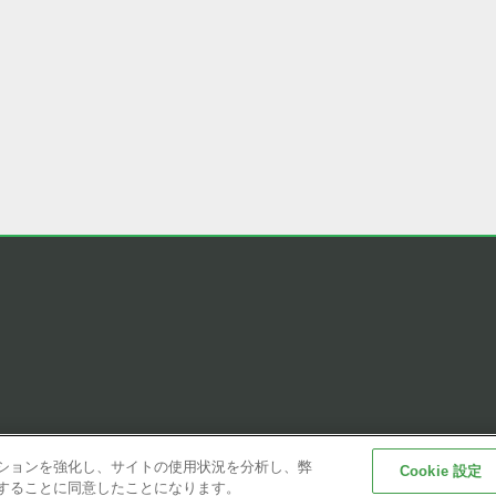
タ/ルブリケー
スピコン/チェ
）
リレー（0）
ジャ（4）
ゲーションを強化し、サイトの使用状況を分析し、弊
Cookie 設定
Copyright© FUJI CORPORATION. All Rights Reserved
保存することに同意したことになります。