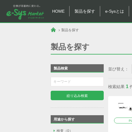
HOME
製品を探す
e-Sysとは
製品を探す
製品を探す
製品検索
並び替え：
1
検索結果
絞り込み検索
用途から探す
P
検査
検査（0）