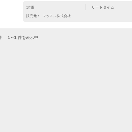
定価
リードタイム
（0）
販売元：
マッスル株式会社
1）
件
1～1
件を表示中
1）
20）
10）
ラ（1）
ット（1）
8）
）
6）