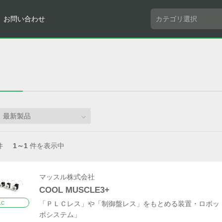
お問い合わせ
件
1～1
件を表示中
マッスル株式会社
COOL MUSCLE3+
「ＰＬＣレス」や「制御盤レス」をもとめる装置・ロボッ
LC
ボシステム」