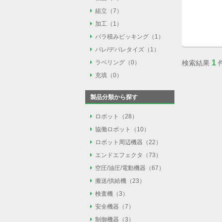
組立
組立（7）
外観検査（0）
加工
加工（1）
部品供給（5）
3Dビジョン検査測定
バラ積みピッキング
バラ積みピッキング（1）
バリ取り（1）
力覚センサ（1）
画像処理検査（0）
パレ/デパレタイズ
パレ/デパレタイズ（1）
バラ積みピッキング（
ねじ締め（1）
ラベリング
1
ラベリング（0）
検索結果
パレ/デパレタイズ（
充填
充填（0）
ラベラー（0）
液体充填（0）
製品分類から探す
粉体充填（0）
ロボット
ロボット（28）
協働ロボット
協働ロボット（10）
垂直多関節ロボット（
ロボット周辺機器
ロボット周辺機器（22）
垂直多関節ロボット（
スカラロボット（4）
エンドエフェクタ
エンドエフェクタ（73）
ロボットコントロー
スカラロボット（0）
パラレルリンクロボ
空圧/油圧/電動機器
空圧/油圧/電動機器（67）
吸着（21）
ロボットスタンド（1
直交ロボット（2）
搬送/供給機
搬送/供給機（23）
エアシリンダ（34）
ハンド/チャック（43
ロボット走行軸（3）
単軸ロボット（1）
検査機
検査機（3）
ベルトコンベア（4）
油圧シリンダ（1）
マグネット（1）
安全機器
安全機器（7）
カメラ（2）
ローラコンベア（3）
電動アクチュエータ（
バリ取り（1）
制御機器
制御機器（3）