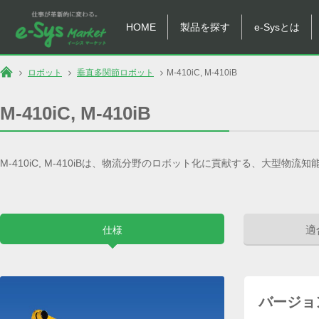
HOME
製品を探す
e-Sysとは
ロボット
垂直多関節ロボット
M-410iC, M-410iB
M-410iC, M-410iB
M-410iC, M-410iBは、物流分野のロボット化に貢献する、大型物流
適
仕様
バージョ