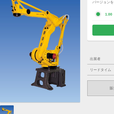
バージョンを
1.00
出展者
リードタイム
販