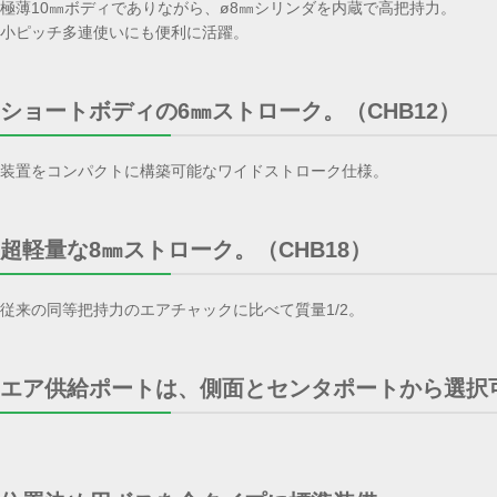
極薄10㎜ボディでありながら、ø8㎜シリンダを内蔵で高把持力。
小ピッチ多連使いにも便利に活躍。
ショートボディの6㎜ストローク。（CHB12）
装置をコンパクトに構築可能なワイドストローク仕様。
超軽量な8㎜ストローク。（CHB18）
従来の同等把持力のエアチャックに比べて質量1/2。
エア供給ポートは、側面とセンタポートから選択