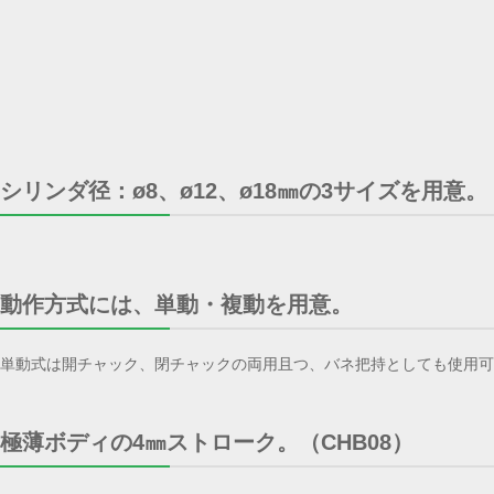
シリンダ径：ø8、ø12、ø18㎜の3サイズを用意。
動作方式には、単動・複動を用意。
単動式は開チャック、閉チャックの両用且つ、バネ把持としても使用可
極薄ボディの4㎜ストローク。（CHB08）