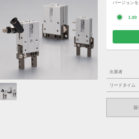
バージョンを
1.00
出展者
リードタイム
販