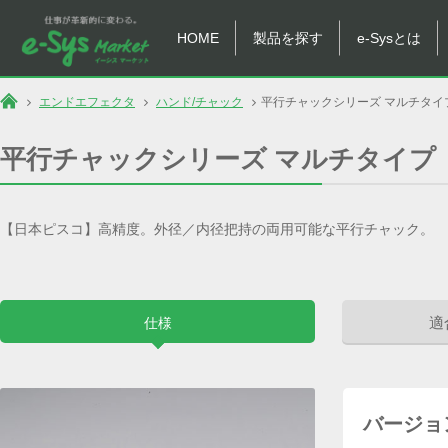
HOME
製品を探す
e-Sysとは
エンドエフェクタ
ハンド/チャック
平行チャックシリーズ マルチタイ
平行チャックシリーズ マルチタイプ
【日本ピスコ】高精度。外径／内径把持の両用可能な平行チャック。
適
仕様
バージョ