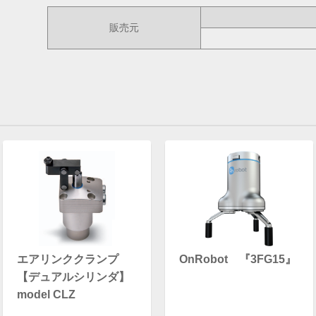
販売元
エアリンククランプ
OnRobot 『3FG15』
【デュアルシリンダ】
model CLZ