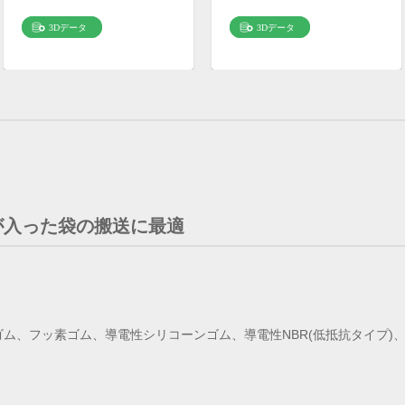
が入った袋の搬送に最適
、フッ素ゴム、導電性シリコーンゴム、導電性NBR(低抵抗タイプ)、H