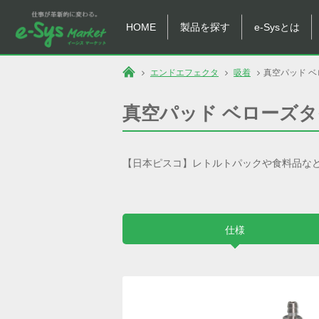
HOME
製品を探す
e-Sysとは
エンドエフェクタ
吸着
真空パッド 
真空パッド ベローズ
【日本ピスコ】レトルトパックや食料品な
仕様